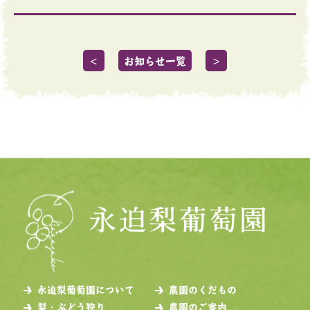
＜
お知らせ一覧
＞
永迫梨葡萄園について
農園のくだもの
梨・ぶどう狩り
農園のご案内