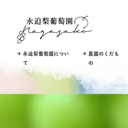
永迫梨葡萄園につい
農園のくだも
て
の