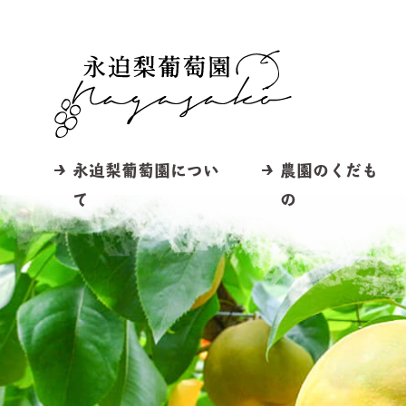
永迫梨葡萄園につい
農園のくだも
て
の